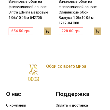
Виниловые обои на
Виниловые обои на
флизелиновой основе
флизелиновой основе
Sintra Edelina метровые
Славянские обои
м
1.06х10.05 м 542705
Виртуоз 1.06х10.05 м
1212-04 В88
654.50
грн
228.00
грн
Обои со всего мира
О нас
Поддержка
О компании
Оплата и доставка