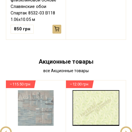
флизелиновой основе
Славянские обои
Спартак 8532-03 В118
1.06х10.05 м
850
грн
Акционные товары
все Акционные товары
–115.50 грн
–12.00 грн
–