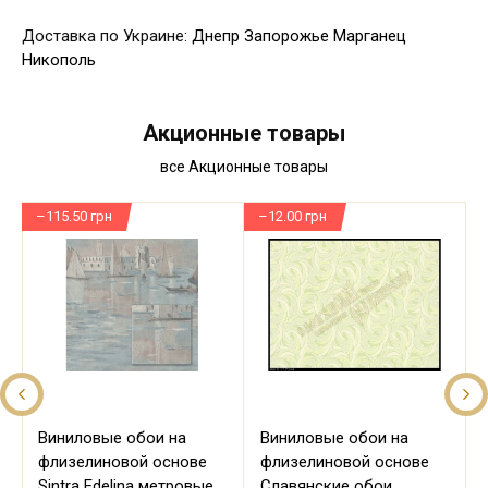
Доставка по Украине:
Днепр
Запорожье
Марганец
Никополь
Акционные товары
все Акционные товары
–115.50 грн
–12.00 грн
–
Виниловые обои на
Виниловые обои на
флизелиновой основе
флизелиновой основе
Sintra Edelina метровые
Славянские обои