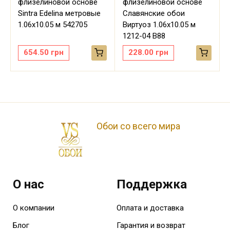
флизелиновой основе
флизелиновой основе
Sintra Edelina метровые
Славянские обои
м
1.06х10.05 м 542705
Виртуоз 1.06х10.05 м
1212-04 В88
654.50
грн
228.00
грн
Обои со всего мира
О нас
Поддержка
О компании
Оплата и доставка
Блог
Гарантия и возврат