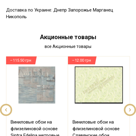
Доставка по Украине:
Днепр
Запорожье
Марганец
Никополь
Акционные товары
все Акционные товары
–115.50 грн
–12.00 грн
–
Виниловые обои на
Виниловые обои на
флизелиновой основе
флизелиновой основе
Sintra Edelina метровые
Славянские обои