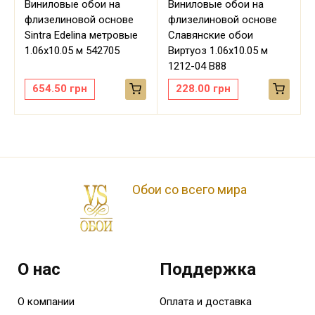
Виниловые обои на
Виниловые обои на
флизелиновой основе
флизелиновой основе
Sintra Edelina метровые
Славянские обои
м
1.06х10.05 м 542705
Виртуоз 1.06х10.05 м
1212-04 В88
654.50
грн
228.00
грн
Обои со всего мира
О нас
Поддержка
О компании
Оплата и доставка