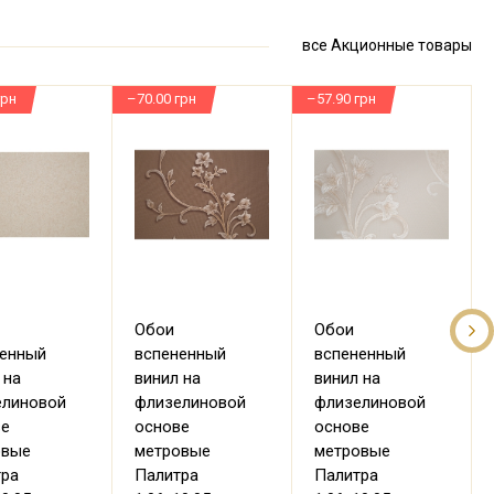
все Акционные товары
грн
–70.00 грн
–57.90 грн
–
Обои
Обои
ненный
вспененный
вспененный
 на
винил на
винил на
елиновой
флизелиновой
флизелиновой
ве
основе
основе
овые
метровые
метровые
тра
Палитра
Палитра