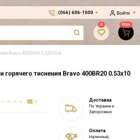
(066) 606-1000
Войти
0
0
грн
ия Bravo 400BR20 0.53х10 м
 горячего тиснения Bravo 400BR20 0.53х10
Доставка
0
По Украине и
Запорожью
Оплата
Наличный,