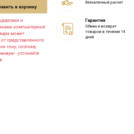
безналичный расчет
авить в корзину
ндартами и
Гарантия
Обмен и возврат
тиками компьютерной
товаров в течении 14
овара может
дней
 от представленного
ли тону, поэтому,
живую - уточняйте
в