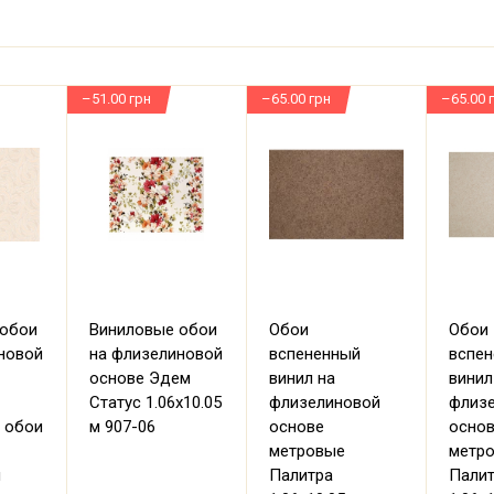
–51.00 грн
–65.00 грн
–65.00 
 обои
Виниловые обои
Обои
Обои
новой
на флизелиновой
вспененный
вспе
основе Эдем
винил на
винил
Статус 1.06х10.05
флизелиновой
флиз
 обои
м 907-06
основе
осно
метровые
метр
м
Палитра
Пали