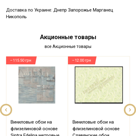
Доставка по Украине:
Днепр
Запорожье
Марганец
Никополь
Акционные товары
все Акционные товары
–115.50 грн
–12.00 грн
–
Виниловые обои на
Виниловые обои на
флизелиновой основе
флизелиновой основе
Sintra Edelina метровые
Славянские обои