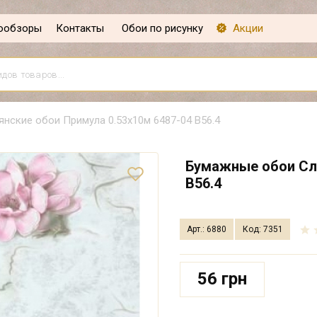
ообзоры
Контакты
Обои по рисунку
Акции
нские обои Примула 0.53х10м 6487-04 В56.4
Бумажные обои Сла
В56.4
Арт.: 6880
Код: 7351
56 грн