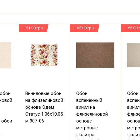
–51.00 грн
–65.00 грн
–65.00 
 обои
Виниловые обои
Обои
Обои
новой
на флизелиновой
вспененный
вспе
основе Эдем
винил на
винил
Статус 1.06х10.05
флизелиновой
флиз
 обои
м 907-06
основе
осно
метровые
метр
м
Палитра
Пали