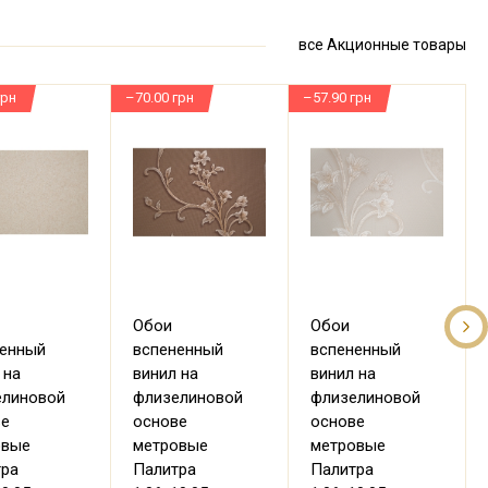
все Акционные товары
грн
–70.00 грн
–57.90 грн
–
Обои
Обои
ненный
вспененный
вспененный
 на
винил на
винил на
елиновой
флизелиновой
флизелиновой
ве
основе
основе
овые
метровые
метровые
тра
Палитра
Палитра