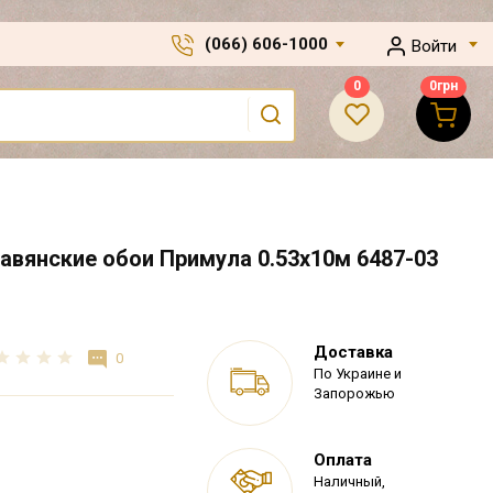
(066) 606-1000
Войти
0
0
грн
вянские обои Примула 0.53х10м 6487-03
Доставка
0
По Украине и
Запорожью
Оплата
Наличный,