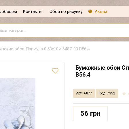
ообзоры
Контакты
Обои по рисунку
Акции
нские обои Примула 0.53х10м 6487-03 В56.4
Бумажные обои Сла
В56.4
Арт.: 6877
Код: 7352
56 грн