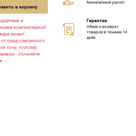
безналичный расчет
авить в корзину
ндартами и
Гарантия
Обмен и возврат
тиками компьютерной
товаров в течении 14
овара может
дней
 от представленного
ли тону, поэтому,
живую - уточняйте
в