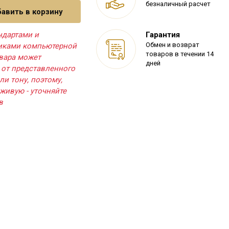
безналичный расчет
авить в корзину
ндартами и
Гарантия
Обмен и возврат
тиками компьютерной
товаров в течении 14
овара может
дней
 от представленного
ли тону, поэтому,
живую - уточняйте
в