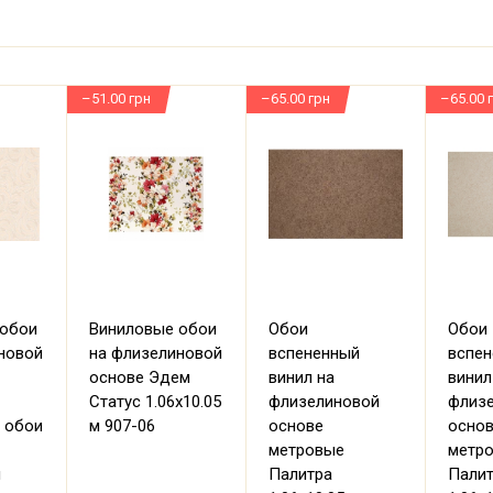
–51.00 грн
–65.00 грн
–65.00 
 обои
Виниловые обои
Обои
Обои
новой
на флизелиновой
вспененный
вспе
основе Эдем
винил на
винил
Статус 1.06х10.05
флизелиновой
флиз
 обои
м 907-06
основе
осно
метровые
метр
м
Палитра
Пали