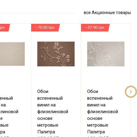
все Акционные товары
грн
–70.00 грн
–57.90 грн
–
Обои
Обои
ненный
вспененный
вспененный
 на
винил на
винил на
елиновой
флизелиновой
флизелиновой
ве
основе
основе
овые
метровые
метровые
тра
Палитра
Палитра