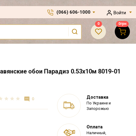
(066) 606-1000
Войти
0
0
грн
вянские обои Парадиз 0.53х10м 8019-01
Доставка
0
По Украине и
Запорожью
Оплата
Наличный,