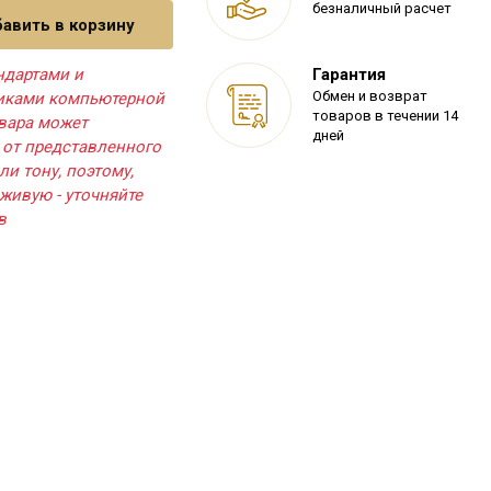
безналичный расчет
авить в корзину
ндартами и
Гарантия
Обмен и возврат
тиками компьютерной
товаров в течении 14
овара может
дней
 от представленного
ли тону, поэтому,
живую - уточняйте
в