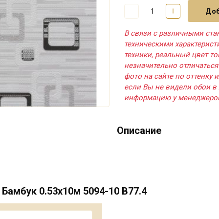
Доб
В связи с различными ста
техническими характерис
техники, реальный цвет т
незначительно отличаться
фото на сайте по оттенку и
если Вы не видели обои в 
информацию у менеджеро
Описание
Бамбук 0.53х10м 5094-10 В77.4