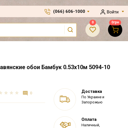
(066) 606-1000
Войти
0
0
грн
вянские обои Бамбук 0.53х10м 5094-10
Доставка
0
По Украине и
Запорожью
Оплата
Наличный,