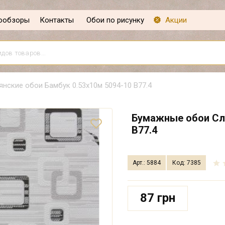
ообзоры
Контакты
Обои по рисунку
Акции
нские обои Бамбук 0.53х10м 5094-10 В77.4
Бумажные обои Сла
В77.4
Арт.: 5884
Код: 7385
87 грн