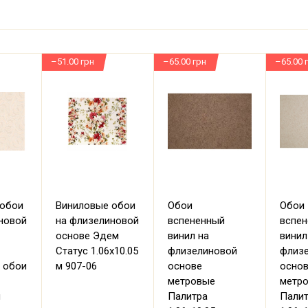
–51.00 грн
–65.00 грн
–65.00 
 обои
Виниловые обои
Обои
Обои
новой
на флизелиновой
вспененный
вспе
основе Эдем
винил на
винил
Статус 1.06х10.05
флизелиновой
флиз
 обои
м 907-06
основе
осно
метровые
метр
м
Палитра
Пали