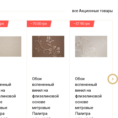
все Акционные товары
грн
–70.00 грн
–57.90 грн
–
Обои
Обои
ненный
вспененный
вспененный
 на
винил на
винил на
елиновой
флизелиновой
флизелиновой
ве
основе
основе
овые
метровые
метровые
тра
Палитра
Палитра